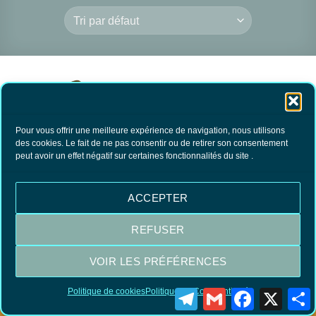
Pour vous offrir une meilleure expérience de navigation, nous utilisons
des cookies. Le fait de ne pas consentir ou de retirer son consentement
peut avoir un effet négatif sur certaines fonctionnalités du site .
Balai poils de chèvre
72.00
€
TTC
ACCEPTER
AJOUTER AU
PANIER
REFUSER
VOIR LES PRÉFÉRENCES
Visa
MasterCard
PayPal
Politique de cookies
Politique de Confidentialité
Telegram
Gmail
Facebook
X
P