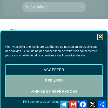
Pour vous offrir une meilleure expérience de navigation, nous utilisons
des cookies. Le fait de ne pas consentir ou de retirer son consentement
peut avoir un effet négatif sur certaines fonctionnalités du site .
Brosse pour
nourrisson
17.60
€
TTC
ACCEPTER
AJOUTER AU
PANIER
REFUSER
VOIR LES PRÉFÉRENCES
Visa
MasterCard
PayPal
Politique de cookies
Politique de Confidentialité
Telegram
Gmail
Facebook
X
P