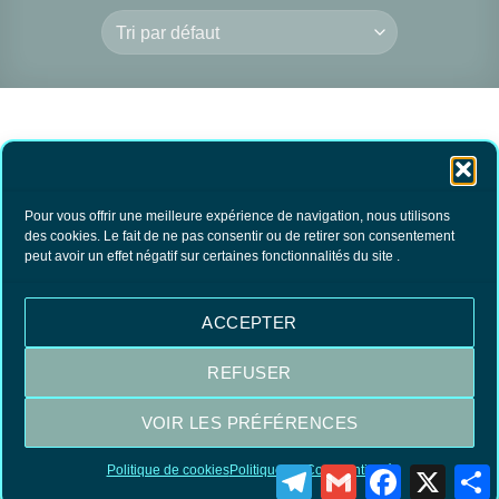
Pour vous offrir une meilleure expérience de navigation, nous utilisons
des cookies. Le fait de ne pas consentir ou de retirer son consentement
peut avoir un effet négatif sur certaines fonctionnalités du site .
PSHITT ANTI-
MONSTRES
10.90
€
TTC
ACCEPTER
AJOUTER AU
PANIER
REFUSER
VOIR LES PRÉFÉRENCES
Visa
MasterCard
PayPal
Politique de cookies
Politique de Confidentialité
Telegram
Gmail
Facebook
X
P