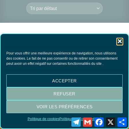
Pour vous offrir une meilleure expérience de navigation, nous utilisons
des cookies. Le fait de ne pas consentir ou de retirer son consentement
peut avoir un effet négatif sur certaines fonctionnalités du site .
Cire à Patiner Fumée
24.80
€
TTC
ACCEPTER
AJOUTER AU
PANIER
REFUSER
VOIR LES PRÉFÉRENCES
Visa
MasterCard
PayPal
Politique de cookies
Politique de Confidentialité
Telegram
Gmail
Facebook
X
P