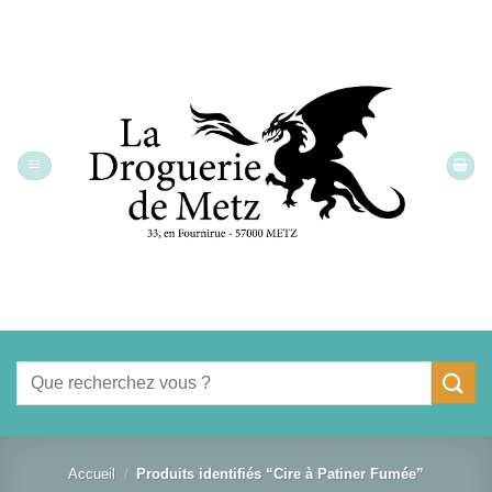
Passer
au
contenu
Recherche
pour :
Accueil
/
Produits identifiés “Cire à Patiner Fumée”