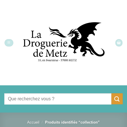
Passer
au
contenu
Recherche
pour :
Accueil
/
Produits identifiés “collection”