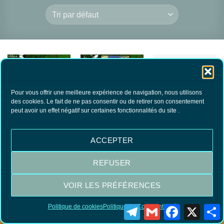
RUPTURE DE
RUPTURE DE
RUPTURE DE
Pour vous offrir une meilleure expérience de navigation, nous utilisons
des cookies. Le fait de ne pas consentir ou de retirer son consentement
STOCK
STOCK
STOCK
peut avoir un effet négatif sur certaines fonctionnalités du site .
Couteau Opinel du
Couteau Opinel du
Couteau Opinel N°08
débarquement
débarquement kaki
FORGE Ebène
40.00
€
40.00
€
99.00
€
TTC
TTC
TTC
ACCEPTER
LIRE LA SUITE
LIRE LA SUITE
LIRE LA SUITE
REFUSER
VOIR LES PRÉFÉRENCES
Visa
MasterCard
PayPal
Politique de cookies
Politique de Confidentialité
Telegram
Gmail
Facebook
X
P