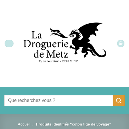
Passer
au
contenu
Recherche
pour :
Accueil
/
Produits identifiés “coton tige de voyage”