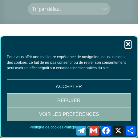
RUPTURE DE
Pour vous offrir une meilleure expérience de navigation, nous utilisons
des cookies. Le fait de ne pas consentir ou de retirer son consentement
STOCK
peut avoir un effet négatif sur certaines fonctionnalités du site .
Cotons tiges
réutilisables
9.90
€
TTC
ACCEPTER
LIRE LA SUITE
REFUSER
VOIR LES PRÉFÉRENCES
Visa
MasterCard
PayPal
Politique de cookies
Politique de Confidentialité
Telegram
Gmail
Facebook
X
P