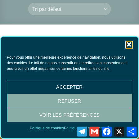
RUPTURE DE
Pour vous offrir une meilleure expérience de navigation, nous utilisons
des cookies. Le fait de ne pas consentir ou de retirer son consentement
STOCK
peut avoir un effet négatif sur certaines fonctionnalités du site .
Couteau office
Nontron
36.00
€
TTC
ACCEPTER
LIRE LA SUITE
REFUSER
VOIR LES PRÉFÉRENCES
Visa
MasterCard
PayPal
Politique de cookies
Politique de Confidentialité
Telegram
Gmail
Facebook
X
P