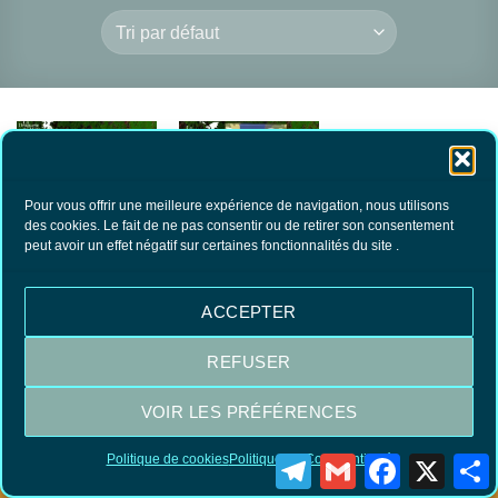
RUPTURE DE
RUPTURE DE
Pour vous offrir une meilleure expérience de navigation, nous utilisons
des cookies. Le fait de ne pas consentir ou de retirer son consentement
STOCK
STOCK
peut avoir un effet négatif sur certaines fonctionnalités du site .
Couteau Opinel du
Couteau Opinel du
débarquement
débarquement kaki
40.00
€
40.00
€
TTC
TTC
ACCEPTER
LIRE LA SUITE
LIRE LA SUITE
REFUSER
VOIR LES PRÉFÉRENCES
Visa
MasterCard
PayPal
Politique de cookies
Politique de Confidentialité
Telegram
Gmail
Facebook
X
P