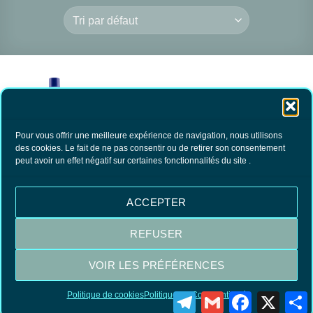
Pour vous offrir une meilleure expérience de navigation, nous utilisons
des cookies. Le fait de ne pas consentir ou de retirer son consentement
peut avoir un effet négatif sur certaines fonctionnalités du site .
Emulsion vitres
Glasnet forte Nuncas
12.00
€
TTC
ACCEPTER
AJOUTER AU
PANIER
REFUSER
VOIR LES PRÉFÉRENCES
Visa
MasterCard
PayPal
Politique de cookies
Politique de Confidentialité
Telegram
Gmail
Facebook
X
P