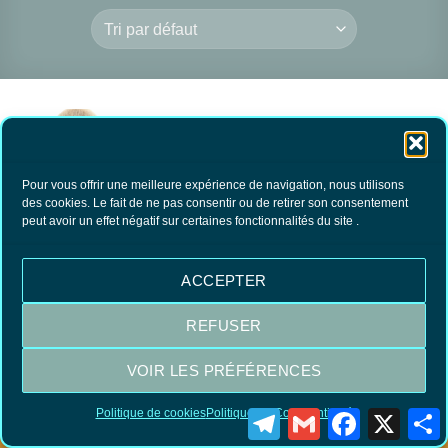
RUPTURE DE
Pour vous offrir une meilleure expérience de navigation, nous utilisons
des cookies. Le fait de ne pas consentir ou de retirer son consentement
STOCK
peut avoir un effet négatif sur certaines fonctionnalités du site .
Blaireau de Voyage
76.00
€
TTC
ACCEPTER
LIRE LA SUITE
REFUSER
VOIR LES PRÉFÉRENCES
Visa
MasterCard
PayPal
Politique de cookies
Politique de Confidentialité
Telegram
Gmail
Facebook
X
P