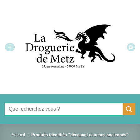
Passer
au
contenu
Recherche
pour :
Accueil
/
Produits identifiés “décapant couches anciennes”