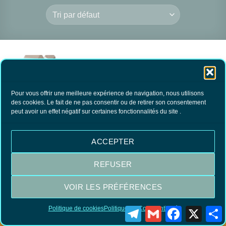
RUPTURE DE
Pour vous offrir une meilleure expérience de navigation, nous utilisons
des cookies. Le fait de ne pas consentir ou de retirer son consentement
STOCK
peut avoir un effet négatif sur certaines fonctionnalités du site .
Décapant toutes
émulsions
13.50
€
TTC
ACCEPTER
LIRE LA SUITE
REFUSER
VOIR LES PRÉFÉRENCES
Visa
MasterCard
PayPal
Politique de cookies
Politique de Confidentialité
Telegram
Gmail
Facebook
X
P