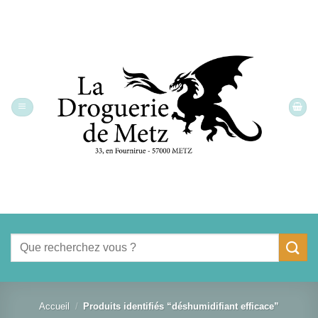
Passer
au
contenu
Recherche
pour :
Accueil
/
Produits identifiés “déshumidifiant efficace”