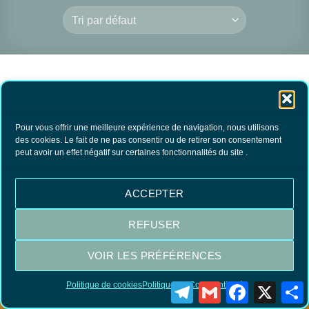
Pour vous offrir une meilleure expérience de navigation, nous utilisons
des cookies. Le fait de ne pas consentir ou de retirer son consentement
peut avoir un effet négatif sur certaines fonctionnalités du site .
Chlorure de Calcium
4.80
€
TTC
ACCEPTER
AJOUTER AU
PANIER
REFUSER
VOIR LES PRÉFÉRENCES
Visa
MasterCard
PayPal
Politique de cookies
Politique de Confidentialité
Telegram
Gmail
Facebook
X
P