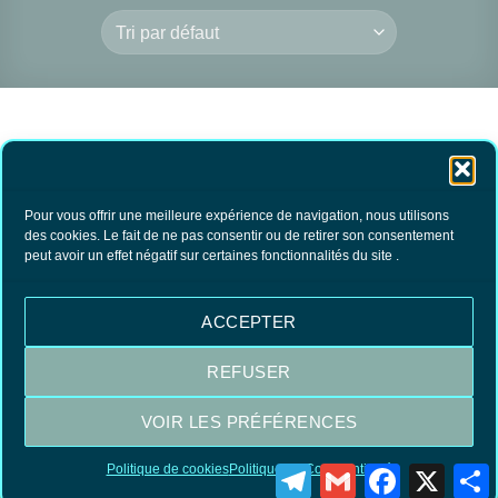
Pour vous offrir une meilleure expérience de navigation, nous utilisons
des cookies. Le fait de ne pas consentir ou de retirer son consentement
peut avoir un effet négatif sur certaines fonctionnalités du site .
Papier d’Arménie
Tradition
4.00
€
TTC
ACCEPTER
AJOUTER AU
PANIER
REFUSER
VOIR LES PRÉFÉRENCES
Visa
MasterCard
PayPal
Politique de cookies
Politique de Confidentialité
Telegram
Gmail
Facebook
X
P