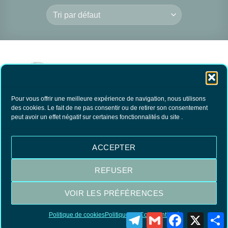
Pour vous offrir une meilleure expérience de navigation, nous utilisons
des cookies. Le fait de ne pas consentir ou de retirer son consentement
peut avoir un effet négatif sur certaines fonctionnalités du site .
Odorisant Toilettes le
VRAI
15.90
€
TTC
ACCEPTER
AJOUTER AU
PANIER
REFUSER
VOIR LES PRÉFÉRENCES
Visa
MasterCard
PayPal
Politique de cookies
Politique de Confidentialité
Telegram
Gmail
Facebook
X
P