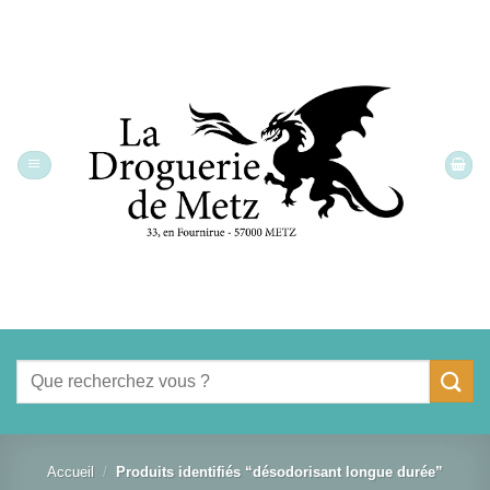
Passer
au
contenu
Recherche
pour :
Accueil
/
Produits identifiés “désodorisant longue durée”