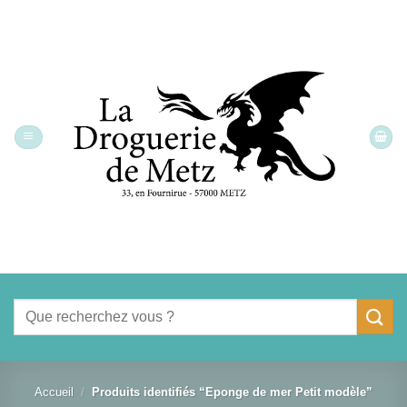
Passer
au
contenu
Recherche
pour :
Accueil
/
Produits identifiés “Eponge de mer Petit modèle”