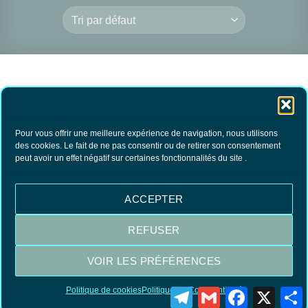
Pour vous offrir une meilleure expérience de navigation, nous utilisons
des cookies. Le fait de ne pas consentir ou de retirer son consentement
peut avoir un effet négatif sur certaines fonctionnalités du site .
Eponge de mer Petit
modèle
9.00
€
TTC
ACCEPTER
AJOUTER AU
PANIER
REFUSER
VOIR LES PRÉFÉRENCES
Visa
MasterCard
PayPal
Politique de cookies
Politique de Confidentialité
Telegram
Gmail
Facebook
X
P