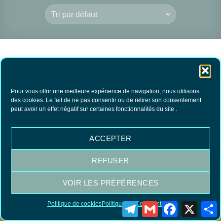
Pour vous offrir une meilleure expérience de navigation, nous utilisons
des cookies. Le fait de ne pas consentir ou de retirer son consentement
peut avoir un effet négatif sur certaines fonctionnalités du site .
Fondur S.E.V
39.70
€
TTC
ACCEPTER
AJOUTER AU
PANIER
REFUSER
VOIR LES PRÉFÉRENCES
Visa
MasterCard
PayPal
Politique de cookies
Politique de Confidentialité
Telegram
Gmail
Facebook
X
P