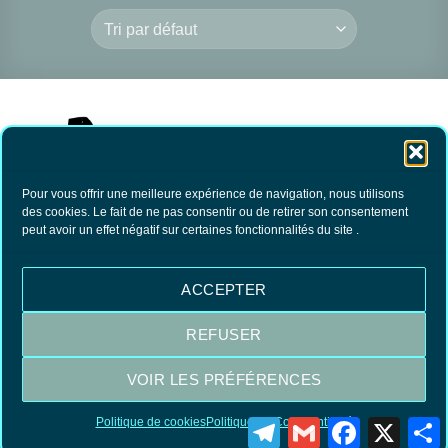
Pour vous offrir une meilleure expérience de navigation, nous utilisons
des cookies. Le fait de ne pas consentir ou de retirer son consentement
peut avoir un effet négatif sur certaines fonctionnalités du site .
Anti dépôts vert
Pulvérisateur
13.90
€
TTC
ACCEPTER
AJOUTER AU
PANIER
REFUSER
VOIR LES PRÉFÉRENCES
Visa
MasterCard
PayPal
Politique de cookies
Politique de Confidentialité
Telegram
Gmail
Facebook
X
P