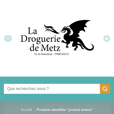
Passer
au
contenu
Recherche
pour :
Accueil
/
Produits identifiés “produit toiture”