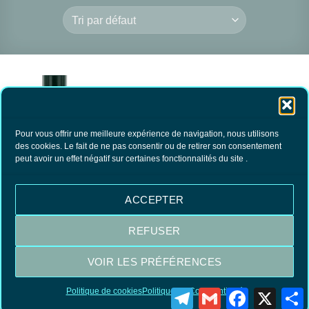
Pour vous offrir une meilleure expérience de navigation, nous utilisons
des cookies. Le fait de ne pas consentir ou de retirer son consentement
peut avoir un effet négatif sur certaines fonctionnalités du site .
Détachant Cuir
Sébum
16.90
€
TTC
ACCEPTER
AJOUTER AU
PANIER
REFUSER
VOIR LES PRÉFÉRENCES
Visa
MasterCard
PayPal
Politique de cookies
Politique de Confidentialité
Telegram
Gmail
Facebook
X
P