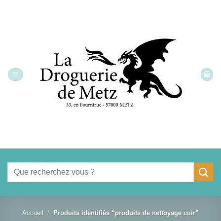
Passer
au
contenu
Recherche
pour :
Accueil
/
Produits identifiés “produits de nettoyage cuir”