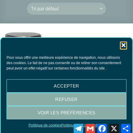
Pour vous offrir une meilleure expérience de navigation, nous utilisons
des cookies. Le fait de ne pas consentir ou de retirer son consentement
peut avoir un effet négatif sur certaines fonctionnalités du site .
OUATOR Chrome,
inox, aluminium
23.90
€
TTC
ACCEPTER
AJOUTER AU
PANIER
REFUSER
VOIR LES PRÉFÉRENCES
Visa
MasterCard
PayPal
Politique de cookies
Politique de Confidentialité
Telegram
Gmail
Facebook
X
P