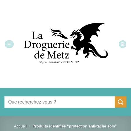
Passer
au
contenu
Recherche
pour :
Accueil
/
Produits identifiés “protection anti-tache sols”