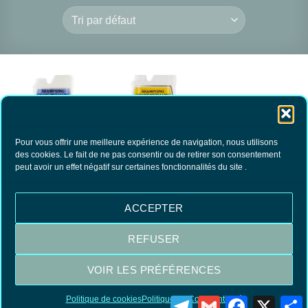
RUPTURE DE
STOCK
Pour vous offrir une meilleure expérience de navigation, nous utilisons
des cookies. Le fait de ne pas consentir ou de retirer son consentement
Shampoing cirant
Shampoing Cirant
peut avoir un effet négatif sur certaines fonctionnalités du site .
métallisé carrelages /
Métallisé Parquets
pierres
AVEL
25.00
€
24.50
€
TTC
TTC
ACCEPTER
AJOUTER AU
LIRE LA SUITE
PANIER
REFUSER
VOIR LES PRÉFÉRENCES
Visa
MasterCard
PayPal
Politique de cookies
Politique de Confidentialité
Telegram
Gmail
Facebook
X
P