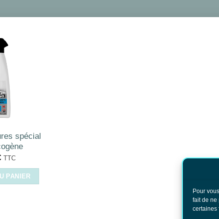
res spécial
cogène
€
TTC
U PANIER
Pour vous
fait de ne
certaines 