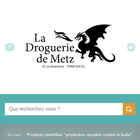
Passer
au
contenu
Recherche
pour :
Accueil
/
Produits identifiés “protection durable contre la buée”