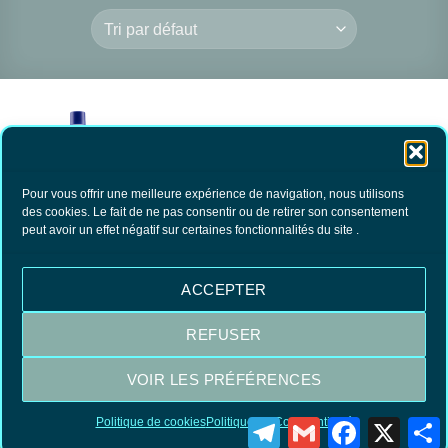
Pour vous offrir une meilleure expérience de navigation, nous utilisons
des cookies. Le fait de ne pas consentir ou de retirer son consentement
peut avoir un effet négatif sur certaines fonctionnalités du site .
Emulsion vitres
Glasnet forte Nuncas
12.00
€
TTC
ACCEPTER
AJOUTER AU
PANIER
REFUSER
VOIR LES PRÉFÉRENCES
Visa
MasterCard
PayPal
Politique de cookies
Politique de Confidentialité
Telegram
Gmail
Facebook
X
P