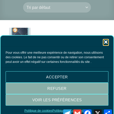
Pour vous offrir une meilleure expérience de navigation, nous utilisons
des cookies. Le fait de ne pas consentir ou de retirer son consentement
BLINDOR Protection
peut avoir un effet négatif sur certaines fonctionnalités du site .
carrelage / sols
plastiques / pierres
26.00
€
TTC
ACCEPTER
AJOUTER AU
PANIER
REFUSER
VOIR LES PRÉFÉRENCES
Visa
MasterCard
PayPal
Politique de cookies
Politique de Confidentialité
Telegram
Gmail
Facebook
X
P