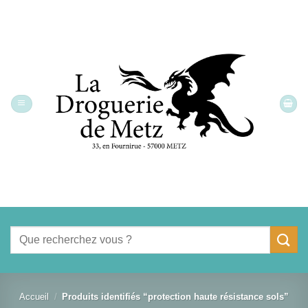
Passer
au
contenu
Recherche
pour :
Accueil
/
Produits identifiés “protection haute résistance sols”