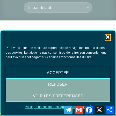
Pour vous offrir une meilleure expérience de navigation, nous utilisons
des cookies. Le fait de ne pas consentir ou de retirer son consentement
peut avoir un effet négatif sur certaines fonctionnalités du site .
Savon d’Alep à 30%
9.50
€
TTC
ACCEPTER
AJOUTER AU
PANIER
REFUSER
VOIR LES PRÉFÉRENCES
Visa
MasterCard
PayPal
Politique de cookies
Politique de Confidentialité
Telegram
Gmail
Facebook
X
P