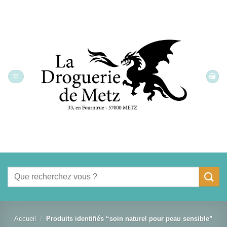
Passer
au
contenu
Recherche
pour :
Accueil
/
Produits identifiés “soin naturel pour peau sensible”