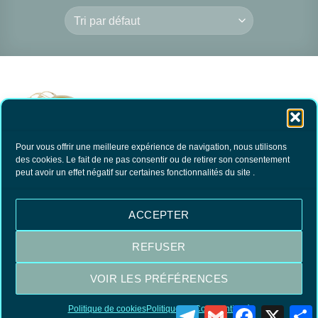
Pour vous offrir une meilleure expérience de navigation, nous utilisons
des cookies. Le fait de ne pas consentir ou de retirer son consentement
Savon d’Alep à
peut avoir un effet négatif sur certaines fonctionnalités du site .
Suspendre Ambre et
Oud
8.50
€
TTC
ACCEPTER
AJOUTER AU
PANIER
REFUSER
VOIR LES PRÉFÉRENCES
Visa
MasterCard
PayPal
Politique de cookies
Politique de Confidentialité
Telegram
Gmail
Facebook
X
P