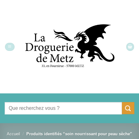
Passer
au
contenu
Recherche
pour :
Accueil
/
Produits identifiés “soin nourrissant pour peau sèche”