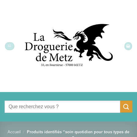
Passer
au
contenu
Recherche
pour :
Accueil
/
Produits identifiés “soin quotidien pour tous types de