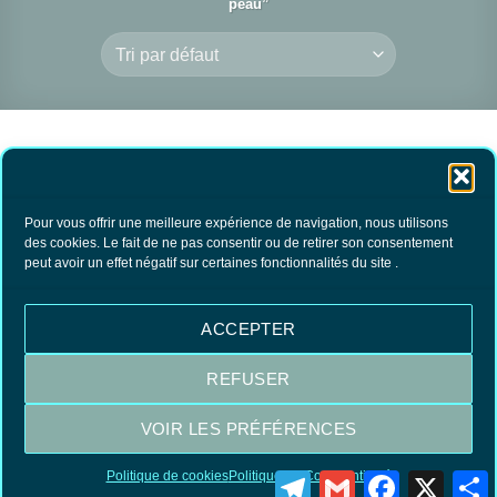
peau”
Pour vous offrir une meilleure expérience de navigation, nous utilisons
des cookies. Le fait de ne pas consentir ou de retirer son consentement
peut avoir un effet négatif sur certaines fonctionnalités du site .
Savon d’Alep 12%
6.80
€
TTC
ACCEPTER
AJOUTER AU
PANIER
REFUSER
VOIR LES PRÉFÉRENCES
Visa
MasterCard
PayPal
Politique de cookies
Politique de Confidentialité
Telegram
Gmail
Facebook
X
P