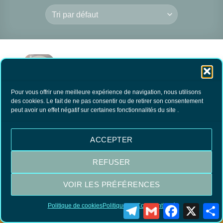
Pour vous offrir une meilleure expérience de navigation, nous utilisons
des cookies. Le fait de ne pas consentir ou de retirer son consentement
peut avoir un effet négatif sur certaines fonctionnalités du site .
Pierre d’Alun en Stick
11.80
€
TTC
ACCEPTER
AJOUTER AU
PANIER
REFUSER
VOIR LES PRÉFÉRENCES
Visa
MasterCard
PayPal
Politique de cookies
Politique de Confidentialité
Telegram
Gmail
Facebook
X
P