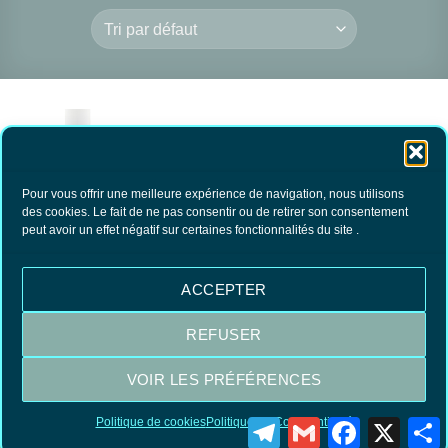
Pour vous offrir une meilleure expérience de navigation, nous utilisons
des cookies. Le fait de ne pas consentir ou de retirer son consentement
peut avoir un effet négatif sur certaines fonctionnalités du site .
RIEM mousse sèche
tissus d’ameublement
13.90
€
TTC
ACCEPTER
AJOUTER AU
PANIER
REFUSER
VOIR LES PRÉFÉRENCES
Visa
MasterCard
PayPal
Politique de cookies
Politique de Confidentialité
Telegram
Gmail
Facebook
X
P