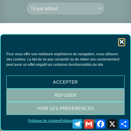
Pour vous offrir une meilleure expérience de navigation, nous utilisons
des cookies. Le fait de ne pas consentir ou de retirer son consentement
peut avoir un effet négatif sur certaines fonctionnalités du site .
Beurre de karité Najel
12.50
€
TTC
ACCEPTER
AJOUTER AU
PANIER
REFUSER
VOIR LES PRÉFÉRENCES
Visa
MasterCard
PayPal
Politique de cookies
Politique de Confidentialité
Telegram
Gmail
Facebook
X
P