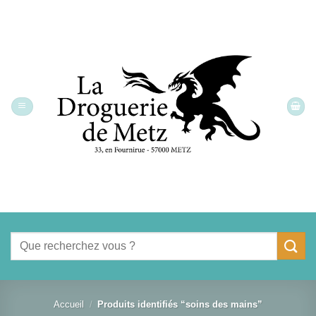
Passer
au
contenu
Recherche
pour :
Accueil
/
Produits identifiés “soins des mains”