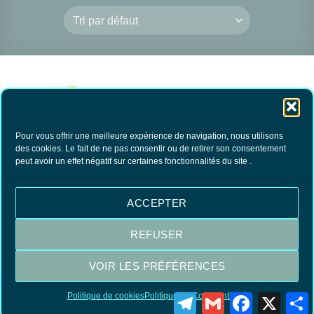
Pour vous offrir une meilleure expérience de navigation, nous utilisons
des cookies. Le fait de ne pas consentir ou de retirer son consentement
peut avoir un effet négatif sur certaines fonctionnalités du site .
Eponge
Tapis/moquettes
3.50
€
TTC
ACCEPTER
AJOUTER AU
PANIER
REFUSER
VOIR LES PRÉFÉRENCES
Visa
MasterCard
PayPal
Politique de cookies
Politique de Confidentialité
Telegram
Gmail
Facebook
X
P