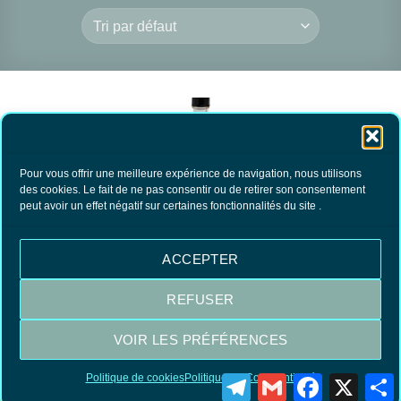
Pour vous offrir une meilleure expérience de navigation, nous utilisons
des cookies. Le fait de ne pas consentir ou de retirer son consentement
peut avoir un effet négatif sur certaines fonctionnalités du site .
Estalin Régénérateur
Estalin- Régénérateur
Raviveur Bois foncé
Raviveur Bois clair
16.90
€
16.90
€
TTC
TTC
ACCEPTER
AJOUTER AU
AJOUTER AU
PANIER
PANIER
REFUSER
VOIR LES PRÉFÉRENCES
Visa
MasterCard
PayPal
Politique de cookies
Politique de Confidentialité
Telegram
Gmail
Facebook
X
P