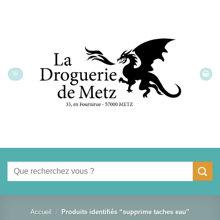
Passer
au
contenu
Recherche
pour :
Accueil
/
Produits identifiés “supprime taches eau”