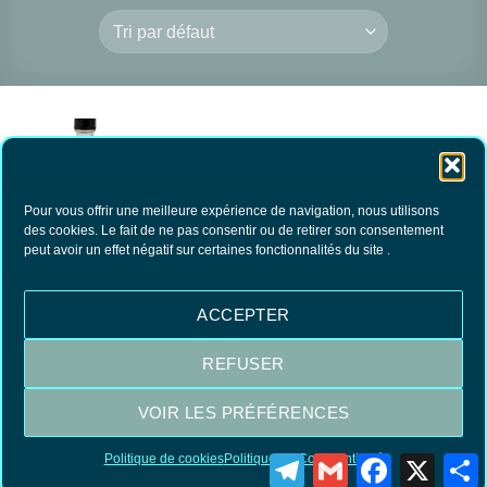
Pour vous offrir une meilleure expérience de navigation, nous utilisons
des cookies. Le fait de ne pas consentir ou de retirer son consentement
peut avoir un effet négatif sur certaines fonctionnalités du site .
Estalin- Régénérateur
Raviveur Bois clair
16.90
€
TTC
ACCEPTER
AJOUTER AU
PANIER
REFUSER
VOIR LES PRÉFÉRENCES
Visa
MasterCard
PayPal
Politique de cookies
Politique de Confidentialité
Telegram
Gmail
Facebook
X
P