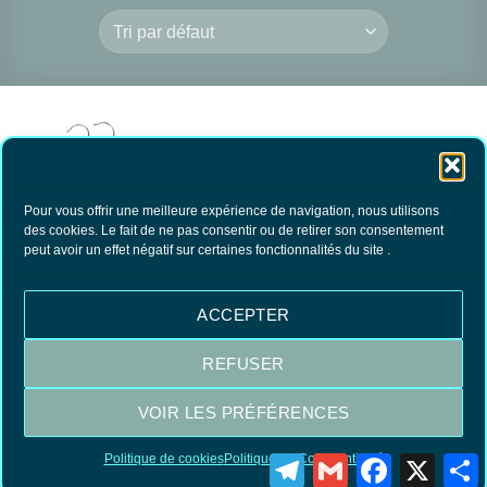
Pour vous offrir une meilleure expérience de navigation, nous utilisons
des cookies. Le fait de ne pas consentir ou de retirer son consentement
peut avoir un effet négatif sur certaines fonctionnalités du site .
Tablettes de Cèdre à
suspendre
9.30
€
TTC
ACCEPTER
AJOUTER AU
PANIER
REFUSER
VOIR LES PRÉFÉRENCES
Visa
MasterCard
PayPal
Politique de cookies
Politique de Confidentialité
Telegram
Gmail
Facebook
X
P