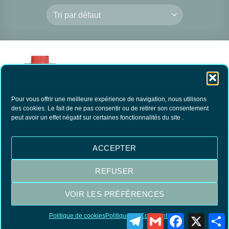
Pour vous offrir une meilleure expérience de navigation, nous utilisons
des cookies. Le fait de ne pas consentir ou de retirer son consentement
peut avoir un effet négatif sur certaines fonctionnalités du site .
Décapant Cuir Saphir
100ml
11.90
€
TTC
ACCEPTER
AJOUTER AU
PANIER
REFUSER
VOIR LES PRÉFÉRENCES
Visa
MasterCard
PayPal
Politique de cookies
Politique de Confidentialité
Telegram
Gmail
Facebook
X
P