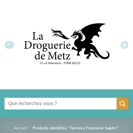
Passer
au
contenu
Recherche
pour :
Accueil
/
Produits identifiés “Teinture Française Saphir”