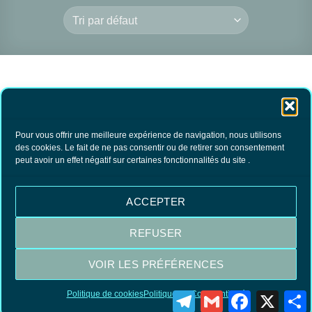
Pour vous offrir une meilleure expérience de navigation, nous utilisons
des cookies. Le fait de ne pas consentir ou de retirer son consentement
peut avoir un effet négatif sur certaines fonctionnalités du site .
Teinture Haute
Couture Rouge Vif
15.90
€
TTC
ACCEPTER
AJOUTER AU
PANIER
REFUSER
VOIR LES PRÉFÉRENCES
Visa
MasterCard
PayPal
Politique de cookies
Politique de Confidentialité
Telegram
Gmail
Facebook
X
P