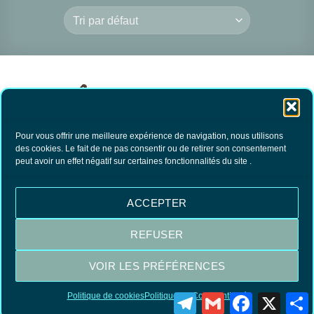
Pour vous offrir une meilleure expérience de navigation, nous utilisons
des cookies. Le fait de ne pas consentir ou de retirer son consentement
peut avoir un effet négatif sur certaines fonctionnalités du site .
Brosse à Dos en
Thermo Bois
49.70
€
TTC
ACCEPTER
AJOUTER AU
PANIER
REFUSER
VOIR LES PRÉFÉRENCES
Visa
MasterCard
PayPal
Politique de cookies
Politique de Confidentialité
Telegram
Gmail
Facebook
X
P