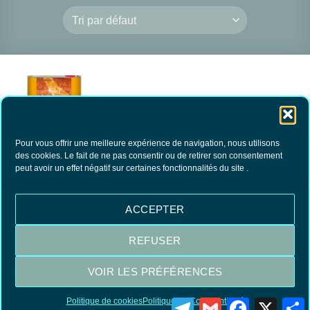
Pour vous offrir une meilleure expérience de navigation, nous utilisons
des cookies. Le fait de ne pas consentir ou de retirer son consentement
BLINDOR Protection
peut avoir un effet négatif sur certaines fonctionnalités du site .
Tomettes & Terres
cuites
28.90
€
TTC
ACCEPTER
AJOUTER AU
PANIER
REFUSER
VOIR LES PRÉFÉRENCES
Visa
MasterCard
PayPal
Politique de cookies
Politique de Confidentialité
Telegram
Gmail
Facebook
X
P