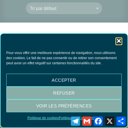
RUPTURE DE
Pour vous offrir une meilleure expérience de navigation, nous utilisons
des cookies. Le fait de ne pas consentir ou de retirer son consentement
STOCK
peut avoir un effet négatif sur certaines fonctionnalités du site .
Gomme DAMAR
200grs
14.90
€
TTC
ACCEPTER
LIRE LA SUITE
REFUSER
VOIR LES PRÉFÉRENCES
Visa
MasterCard
PayPal
Politique de cookies
Politique de Confidentialité
Telegram
Gmail
Facebook
X
P