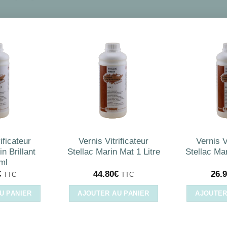
ificateur
Vernis Vitrificateur
Vernis V
n Brillant
Stellac Marin Mat 1 Litre
Stellac Ma
ml
€
44.80
€
26.
TTC
TTC
U PANIER
AJOUTER AU PANIER
AJOUTER