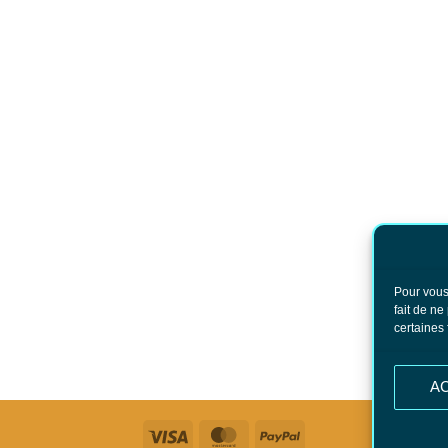
Pour vous
fait de ne
certaines 
A
Visa
MasterCard
PayPal