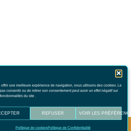
 offrir une meilleure expérience de navigation, nous utilisons des cookies. Le
 pas consentir ou de retirer son consentement peut avoir un effet négatif sur
fonctionnalités du site .
CCEPTER
REFUSER
VOIR LES PRÉFÉRENC
Politique de cookies
Politique de Confidentialité