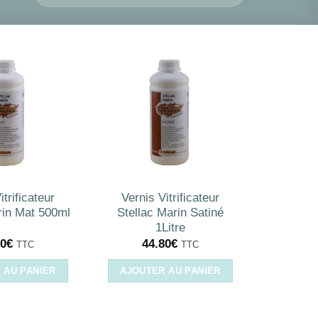
itrificateur
Vernis Vitrificateur
rin Mat 500ml
Stellac Marin Satiné
1Litre
90
€
44.80
€
TTC
TTC
 AU PANIER
AJOUTER AU PANIER