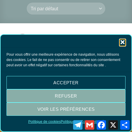
Pour vous offrir une meilleure expérience de navigation, nous utilisons
des cookies. Le fait de ne pas consentir ou de retirer son consentement
peut avoir un effet négatif sur certaines fonctionnalités du site .
Okinet Détartrant WC
8.00
€
TTC
ACCEPTER
AJOUTER AU
PANIER
REFUSER
VOIR LES PRÉFÉRENCES
Visa
MasterCard
PayPal
Politique de cookies
Politique de Confidentialité
Telegram
Gmail
Facebook
X
P