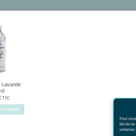
e Lavande
ml
€
TTC
U PANIER
Pour vous
fait de ne
certaines 