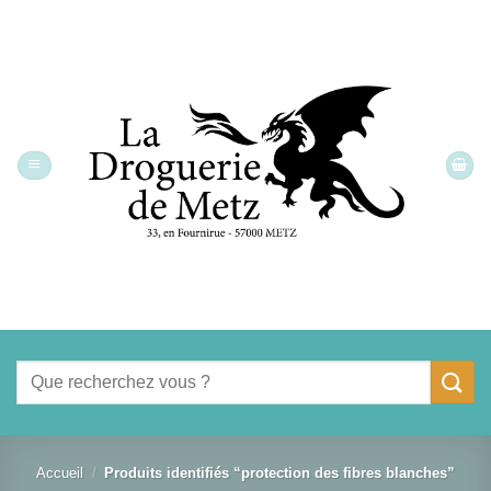
Passer
au
contenu
Recherche
pour :
Accueil
/
Produits identifiés “protection des fibres blanches”