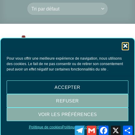
Pour vous offrir une meilleure expérience de navigation, nous utilisons
des cookies. Le fait de ne pas consentir ou de retirer son consentement
peut avoir un effet négatif sur certaines fonctionnalités du site .
Lessive Passion du
Blanc
14.80
€
TTC
ACCEPTER
AJOUTER AU
PANIER
REFUSER
VOIR LES PRÉFÉRENCES
Visa
MasterCard
PayPal
Politique de cookies
Politique de Confidentialité
Telegram
Gmail
Facebook
X
P