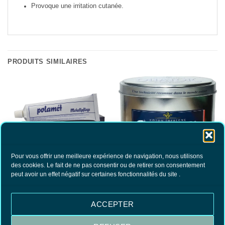
Provoque une irritation cutanée.
PRODUITS SIMILAIRES
Pour vous offrir une meilleure expérience de navigation, nous utilisons
des cookies. Le fait de ne pas consentir ou de retirer son consentement
Polamét
OUATOR Cuivre
peut avoir un effet négatif sur certaines fonctionnalités du site .
11.90
€
26.60
€
TTC
TTC
AJOUTER AU PANIER
AJOUTER AU PANIER
ACCEPTER