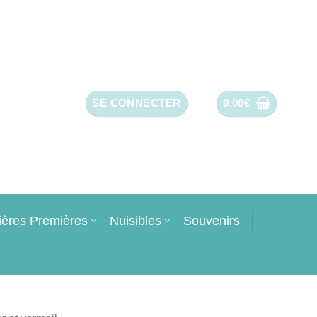
SE CONNECTER
0.00
€
ières Premières
Nuisibles
Souvenirs