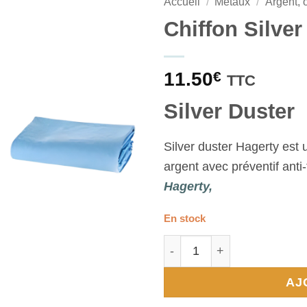
Accueil
/
Métaux
/
Argent, o
Chiffon Silver
11.50
€
TTC
Silver Duster
Silver duster Hagerty est 
argent avec préventif anti-
Hagerty,
En stock
quantité de Chiffon Silver
AJ