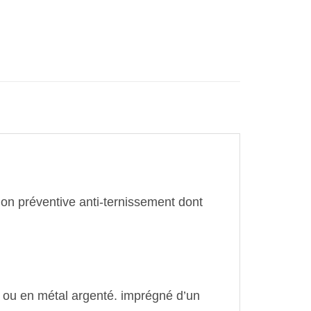
book
Partager
tion préventive anti-ternissement dont
nt ou en métal argenté. imprégné d’un