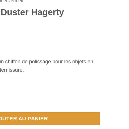
r et vermeil
 Duster Hagerty
un chiffon de polissage pour les objets en
ternissure.
 Duster Hagerty
OUTER AU PANIER