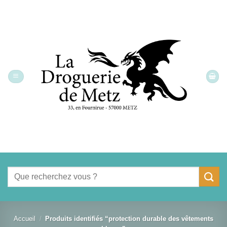
Passer
au
contenu
Recherche
pour :
Accueil
/
Produits identifiés “protection durable des vêtements