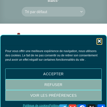
blancs”
Pour vous offrir une meilleure expérience de navigation, nous utilisons
des cookies. Le fait de ne pas consentir ou de retirer son consentement
peut avoir un effet négatif sur certaines fonctionnalités du site .
Lessive Passion du
Blanc
14.80
€
TTC
ACCEPTER
AJOUTER AU
PANIER
REFUSER
VOIR LES PRÉFÉRENCES
Visa
MasterCard
PayPal
Politique de cookies
Politique de Confidentialité
Telegram
Gmail
Facebook
X
P