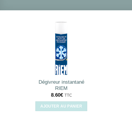
Dégivreur instantané
RIEM
8.60
€
TTC
AJOUTER AU PANIER