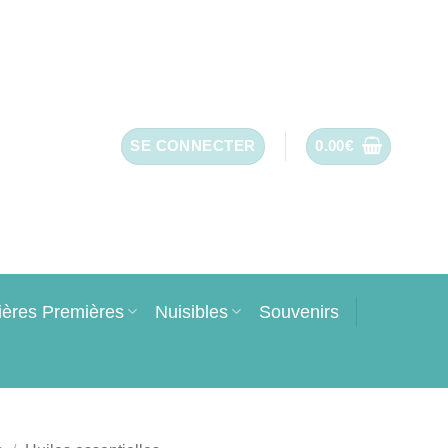
SE CONNECTER
0.00
€
ières Premières
Nuisibles
Souvenirs