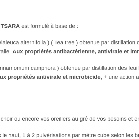
NTSARA
est formulé à base de :
laleuca alternifolia ) ( Tea tree ) obtenue par distillation
ralie.
Aux propriétés antibactérienne, antivirale et i
nnamomum camphora ) obtenue par distillation des feuill
x propriétés antivirale et microbicide,
+ une action a
hoir ou encore vos oreillers au gré de vos besoins et e
 le haut, 1 à 2 pulvérisations par mètre cube selon les b