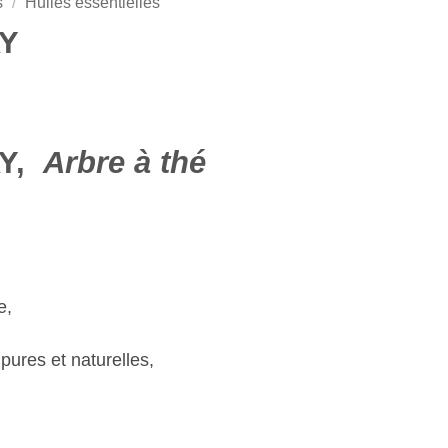
s
/
Huiles essentielles
Y
AY,
Arbre à thé
e,
pures et naturelles,