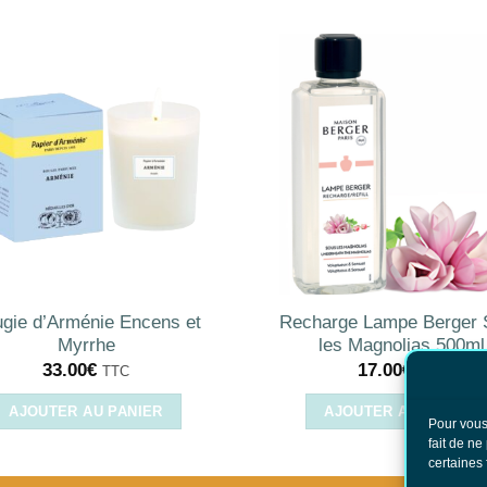
gie d’Arménie Encens et
Recharge Lampe Berger 
Myrrhe
les Magnolias 500ml
33.00
€
17.00
€
TTC
TTC
AJOUTER AU PANIER
AJOUTER AU PANIER
Pour vous
fait de ne
certaines 