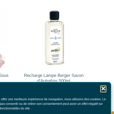
Sous
Recharge Lampe Berger Savon
d’Autrefois 500ml
17.00
€
TTC
AJOUTER AU PANIER
 offrir une meilleure expérience de navigation, nous utilisons des cookies. Le
 pas consentir ou de retirer son consentement peut avoir un effet négatif sur
fonctionnalités du site .