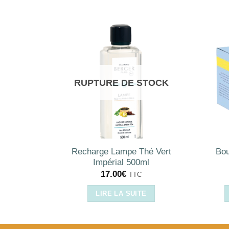
RUPTURE DE STOCK
Fruits
Recharge Lampe Thé Vert
Bou
L
Impérial 500ml
17.00
€
TTC
IER
LIRE LA SUITE