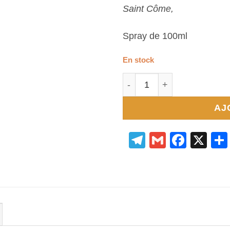
Saint Côme,
Spray de 100ml
En stock
quantité de ARÔMA SPRA
AJ
Telegram
Gmail
Face
X