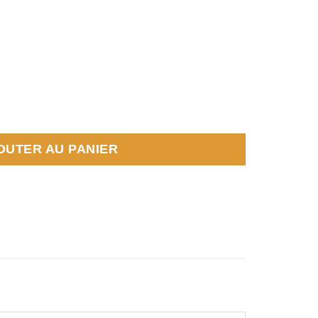
Y
OUTER AU PANIER
book
Partager