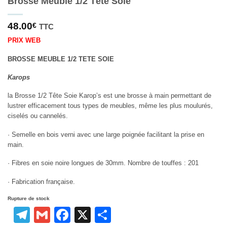
Brosse Meuble 1/2 Tête Soie
48.00
€
TTC
PRIX WEB
BROSSE MEUBLE 1/2 TETE SOIE
Karops
la Brosse 1/2 Tête Soie Karop’s est une brosse à main permettant de
lustrer efficacement tous types de meubles, même les plus moulurés,
ciselés ou cannelés.
· Semelle en bois verni avec une large poignée facilitant la prise en
main.
· Fibres en soie noire longues de 30mm. Nombre de touffes : 201
· Fabrication française.
Rupture de stock
Telegram
Gmail
Facebook
X
Partager