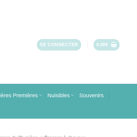
SE CONNECTER
0.00
€
ières Premières
Nuisibles
Souvenirs