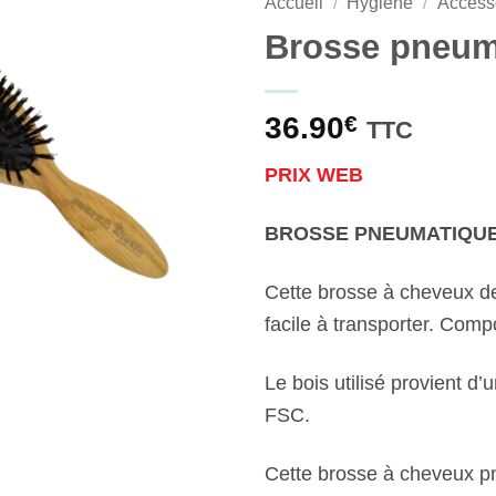
Accueil
/
Hygiène
/
Accesso
Brosse pneuma
36.90
€
TTC
PRIX WEB
BROSSE PNEUMATIQUE
Cette brosse à cheveux de 
facile à transporter. Com
Le bois utilisé provient d’
FSC.
Cette brosse à cheveux pn