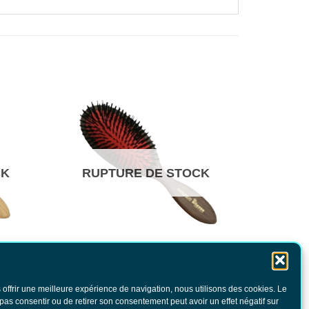
CK
RUPTURE DE STOCK
s et
Brosse pneumatique sanglier
e
 offrir une meilleure expérience de navigation, nous utilisons des cookies. Le
58.00
€
TTC
 pas consentir ou de retirer son consentement peut avoir un effet négatif sur