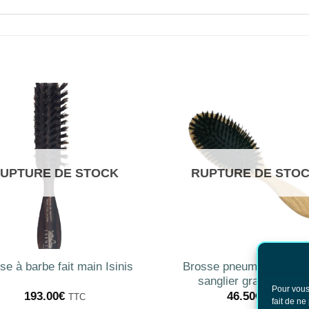
UPTURE DE STOCK
RUPTURE DE STO
Brosse pneumatique boi
se à barbe fait main Isinis
sanglier grand modèl
Pour vous
193.00
€
46.50
€
TTC
TTC
fait de ne