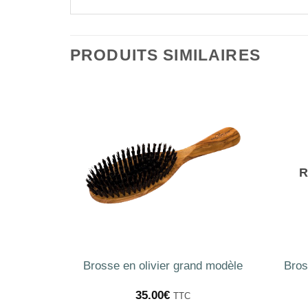
PRODUITS SIMILAIRES
TOCK
R
 sanglier
Brosse en olivier grand modèle
Bros
35.00
€
TTC