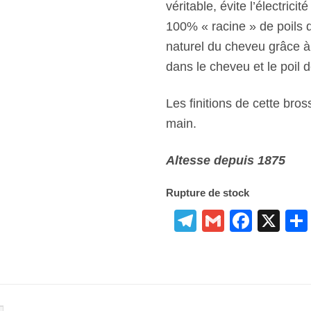
véritable, évite l’électrici
100% « racine » de poils de
naturel du cheveu grâce à 
dans le cheveu et le poil d
Les finitions de cette bro
main.
Altesse depuis 1875
Rupture de stock
Telegram
Gmail
Face
X