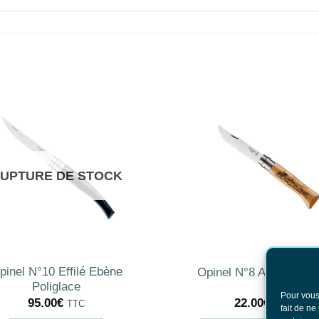
UPTURE DE STOCK
pinel N°10 Effilé Ebène
Opinel N°8 America El
Poliglace
Pour vous
95.00
€
22.00
€
TTC
TTC
fait de ne