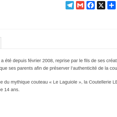
Telegram
Gmail
Face
X
 été depuis février 2008, reprise par le fils de ses créa
ue ses parents afin de préserver l’authenticité de la cout
ale du mythique couteau « Le Laguiole », la Coutellerie 
de 14 ans.