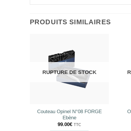
PRODUITS SIMILAIRES
TOCK
RUPTURE DE STOCK
R
Couteau Opinel N°08 FORGE
O
 Creuset
Ebène
99.00
€
TTC