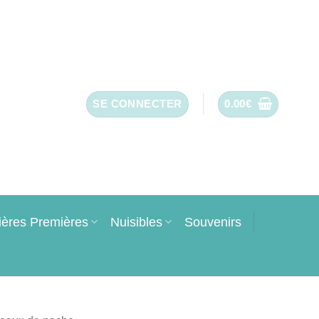
SE CONNECTER
0.00
€
ières Premières
Nuisibles
Souvenirs