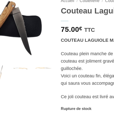
Accueil
/
Coutellerie
/
Cout
Couteau Lagu
75.00
€
TTC
COUTEAU LAGUIOLE 
Couteau plein manche de 1
couteau est joliment gravé 
guillochée.
Voici un couteau fin, éléga
qui saura vous accompagne
Ce joli couteau est livré av
Rupture de stock